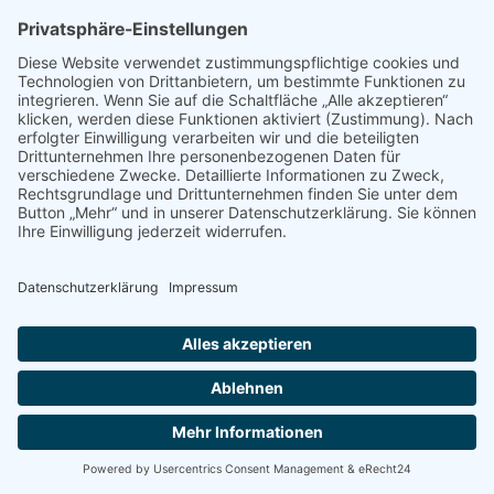
Kontakt
MGV Dellach - Obergailtal
Obmann Michael Buchacher
St. Daniel 84, 9635 Dellach
+43 664 3734365
obmann.mgv@dellach.at
© MGV Dellach - Obergailtal | powered by
Creativomedia GmbH
Impressum
Datenschutzerklärung
Cookie-Einstellungen