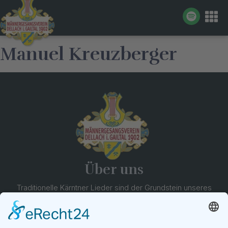
Manuel Kreuzberger
Über uns
Traditionelle Kärntner Lieder sind der Grundstein unseres
Repertoires, doch jedes Jahr erweitern wir es um neue
Stücke. Dazu wählen wir stets einen besonderen
Schwerpunkt.